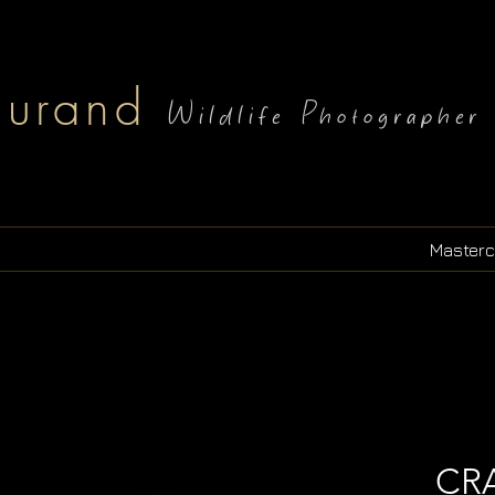
durand
Wildlife Photographe
Masterc
CR