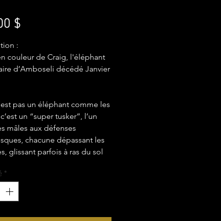
Prix
00 $
tion :
n couleur de Craig, l'éléphant
ire d’Amboseli décédé Janvier
’est pas un éléphant comme les
 c’est un “super tusker”, l’un
es mâles aux défenses
sques, chacune dépassant les
es, glissant parfois à ras du sol
l marche.
é
*
e l’ai vu pour la première fois,
mpris, ce géant silencieux est
itable relique vivante, un
nt de la savane. Son pas