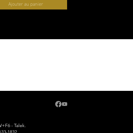
son regard, tout en lui renvoie à
Ajouter au panier
oque ancienne, sauvage,
tée.
é dans l’ombre du mont
djaro, Craig incarne la
ce brute, la sagesse du temps
ragilité d’un monde qu’on croyait
. À plus de cinquante ans, il
e les plaines d’Amboseli avec la
 d’un roi, témoin du passage
sons et des générations.
 recommandé pour impression :
m 16 pouces X 24 pouces (40
0 cm) maximum 120 pouces de
 m)
 à télécharger : JPEG, 300 DPI,
ésolution.
F6 - Talek.
lité d'envoyer en wetransfert et
633-1832