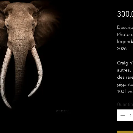
300,
Descrip
Photo e
légenda
2026.
Craig n
autres,
des rar
gigante
100 livr
quand i
Quantit
Quand j
j’ai co
une vér
monume