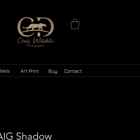
r
lass
Art Print
Buy
Contact
AIG Shadow