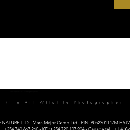
grave, 
une ép
indomp
Observ
Kiliman
puissan
et la f
éternel
travers
dignité
des sai
Format
minimu
Christophe DANDURAND photographe
cm × 6
Fine Art Wildlife Photographer
large (3
Fichier
haute r
NATURE LTD - Mara Major Camp Ltd - PIN P052301147M H5JW+
Possibi
 : +254 740 667 260.- KE :+254 720 107 904 - Canada tel :
+1 418-