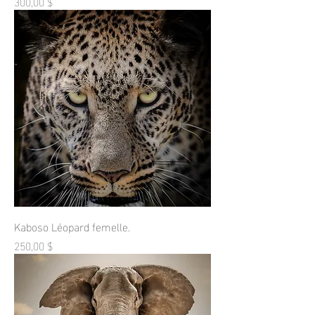
Prix
300,00 $
Kaboso Léopard femelle.
Prix
250,00 $