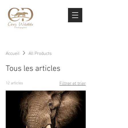
Masterclass
Buy
Contact
Art Print
Accueil
All Products
Tous les articles
Filtrer et trier
12 articles